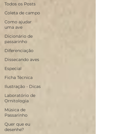
Todos os Posts
Coleta de campo
Como ajudar
uma ave
Dicionário de
passarinho
Diferenciação
Dissecando aves
Especial
Ficha Técnica
Ilustração - Dicas
Laboratório de
Ornitologia
Música de
Passarinho
Quer que eu
desenhe?