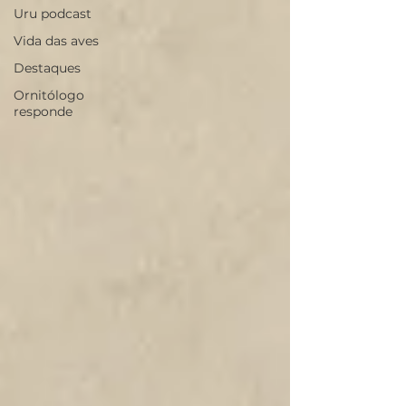
Uru podcast
Vida das aves
Destaques
Ornitólogo
responde