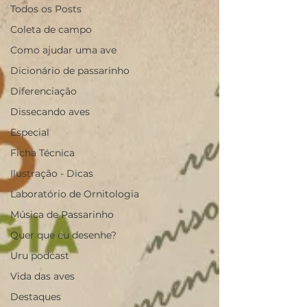
Todos os Posts
Coleta de campo
Como ajudar uma ave
Dicionário de passarinho
Diferenciação
Dissecando aves
Especial
Ficha Técnica
Ilustração - Dicas
Laboratório de Ornitologia
Música de Passarinho
Quer que eu desenhe?
Uru podcast
Vida das aves
Destaques