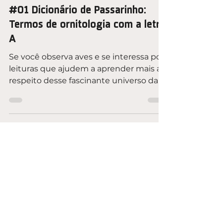
11 de mar. de 2019
3 min de leitura
#01 Dicionário de Passarinho:
Termos de ornitologia com a letra
A
Se você observa aves e se interessa por
leituras que ajudem a aprender mais a
respeito desse fascinante universo da
observação de aves,...