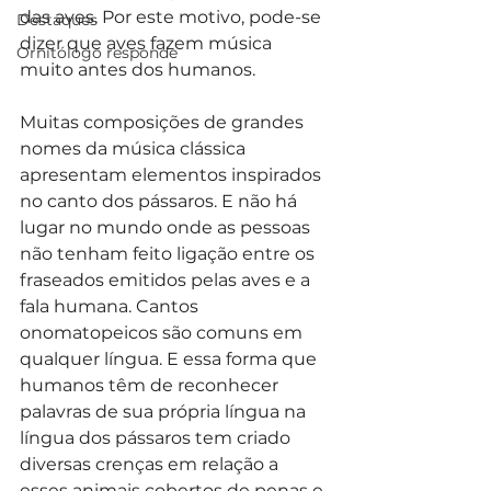
das aves. Por este motivo, pode-se 
Destaques
dizer que aves fazem música 
Ornitólogo responde
muito antes dos humanos.
Muitas composições de grandes 
nomes da música clássica 
apresentam elementos inspirados 
no canto dos pássaros. E não há 
lugar no mundo onde as pessoas 
não tenham feito ligação entre os 
fraseados emitidos pelas aves e a 
fala humana. Cantos 
onomatopeicos são comuns em 
qualquer língua. E essa forma que 
humanos têm de reconhecer 
palavras de sua própria língua na 
língua dos pássaros tem criado 
diversas crenças em relação a 
esses animais cobertos de penas e 