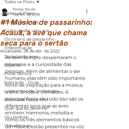
Todos os Posts
Roney Souza
Todos os Posts
1 de fev. de 2018
#1 Música de passarinho:
Coleta de campo
Acauã, a ave que chama
Como ajudar uma ave
Dicionário de passarinho
seca para o sertão
Diferenciação
Atualizado:
28 de abr. de 2022
Dissecando aves
As aves sempre despertaram o 
interesse e a curiosidade das 
Especial
pessoas. Além de alimentar o ser 
Ficha Técnica
humano, elas têm sido importante 
Ilustração - Dicas
fonte de inspiração para a música, 
Laboratório de Ornitologia
a arte, lendas e crendices. A 
principal fonte de tudo isso são os 
Música de Passarinho
diferentes sons que as aves 
Quer que eu desenhe?
emitem. Harmonia, melodia e 
Uru podcast
ritmo, os três elementos básicos 
Vida das aves
da música, estão presentes na voz 