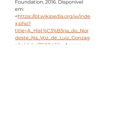
Foundation, 2016. Disponível 
em: 
<
https://pt.wikipedia.org/w/inde
x.php?
title=A_Hist%C3%B3ria_do_Nor
deste_Na_Voz_de_Luiz_Gonzag
a&oldid=47600466
>. Acesso 
em: 01 fev. 2018.
#Aves
#CulturaBrasileira
#Falconidae
#Música
Música de Passarinho
Comentários