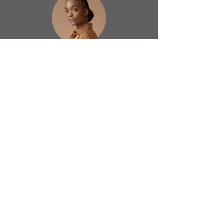
Rafaela Mota
Designer
Sobre nós
Equipe
Artigos
Uru Podcast
Missões
Dicas
Instagram