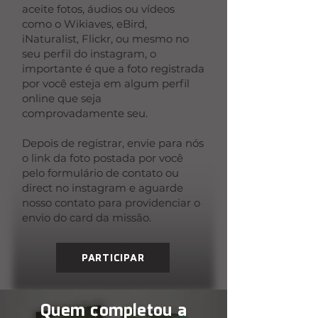
aceite fotos, áudios ou vídeos
como o Wikiaves, eBird,
iNaturalist, Flickr, ou mesmo no
seu perfil do instagram, o
importante é que a foto registrada
por você esteja em algum perfil
online que seja
comprovadamente seu.
Depois de registrar, envie para nós
o link da foto postada por você
pelo formulário de contato ou
direct no instagram e aguarde
nosso contato para providenciar o
envio do card da missão.
PARTICIPAR
Quem completou a