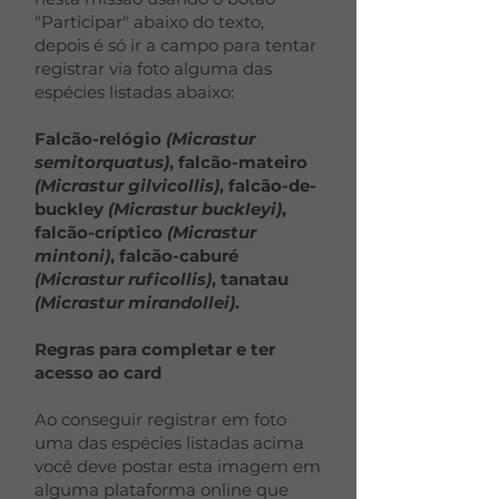
"Participar" abaixo do texto,
depois é só ir a campo para tentar
registrar via foto alguma das
espécies listadas abaixo:
Falcão-relógio
(Micrastur
semitorquatus)
, falcão-mateiro
(Micrastur gilvicollis)
, falcão-de-
buckley
(Micrastur buckleyi)
,
falcão-críptico
(Micrastur
mintoni)
, falcão-caburé
(Micrastur ruficollis)
, tanatau
(Micrastur mirandollei)
.
Regras para completar e ter
acesso ao card
Ao conseguir registrar em foto
uma das espécies listadas acima
você deve postar esta imagem em
alguma plataforma online que