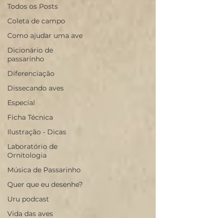
Todos os Posts
Coleta de campo
Como ajudar uma ave
Dicionário de
passarinho
Diferenciação
Dissecando aves
Especial
Ficha Técnica
Ilustração - Dicas
Laboratório de
Ornitologia
Música de Passarinho
Quer que eu desenhe?
Uru podcast
Vida das aves